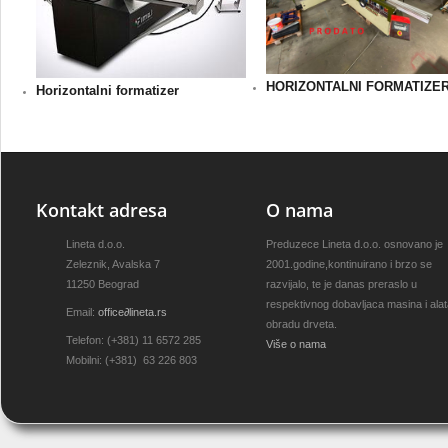
HORIZONTALNI FORMATIZE
Horizontalni formatizer
Kontakt adresa
O nama
Lineta d.o.o.
Preduzece Lineta d.o.o. osnovano je
Zeleznik, Avalska 7
2001.godine,kontinuirano i brzo se
11250 Beograd
razvijalo, te je danas preraslo u
respektivnog dobavljaca masina i ala
Email:
office
∂
lineta.rs
obradu drveta.
Telefon: (+381) 11 6572 285
Više o nama
Mobilni: (+381) 63 226 803