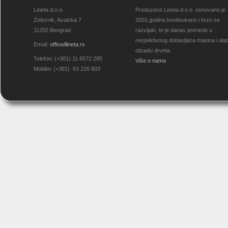
Lineta d.o.o.
Preduzece Lineta d.o.o. osnovano je
Zeleznik, Avalska 7
2001.godine,kontinuirano i brzo se
11250 Beograd
razvijalo, te je danas preraslo u
respektivnog dobavljaca masina i ala
Email:
office
∂
lineta.rs
obradu drveta.
Telefon: (+381) 11 6572 285
Više o nama
Mobilni: (+381) 63 226 803