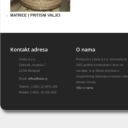
MATRICE I PRITISNI VALJCI
Kontakt adresa
O nama
Lineta d.o.o.
Preduzece Lineta d.o.o. osnovano je
Zeleznik, Avalska 7
2001.godine,kontinuirano i brzo se
11250 Beograd
razvijalo, te je danas preraslo u
respektivnog dobavljaca masina i ala
Email:
office
∂
lineta.rs
obradu drveta.
Telefon: (+381) 11 6572 285
Više o nama
Mobilni: (+381) 63 226 803