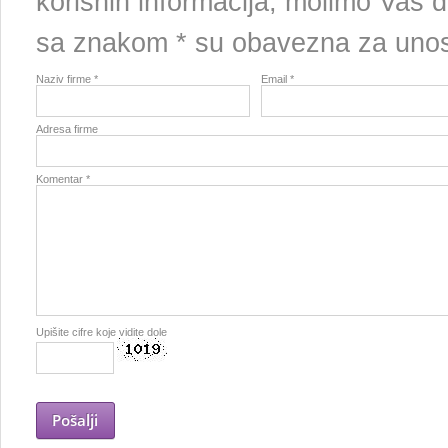
korisnih informacija, molimo Vas d
sa znakom * su obavezna za uno
Naziv firme *
Email *
Adresa firme
Komentar *
Upišite cifre koje vidite dole