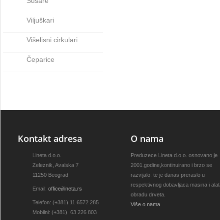
Sušare
Viljuškari
Višelisni cirkulari
Čeparice
Kontakt adresa
O nama
Lineta d.o.o.
Preduzece Lineta d.o.o. osnovano je
Zeleznik, Avalska 7
2001.godine,kontinuirano i brzo se
11250 Beograd
razvijalo, te je danas preraslo u
respektivnog dobavljaca masina i ala
Email:
office
∂
lineta.rs
obradu drveta.
Telefon: (+381) 11 6572 285
Više o nama
Mobilni: (+381) 63 226 803