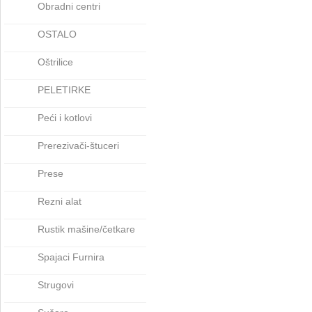
Obradni centri
OSTALO
Oštrilice
PELETIRKE
Peći i kotlovi
Prerezivači-štuceri
Prese
Rezni alat
Rustik mašine/četkare
Spajaci Furnira
Strugovi