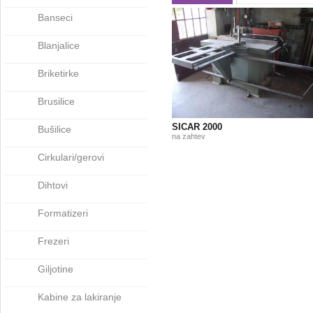
Banseci
Blanjalice
Briketirke
Brusilice
SICAR 2000
Bušilice
na zahtev
Cirkulari/gerovi
Dihtovi
Formatizeri
Frezeri
Giljotine
Kabine za lakiranje