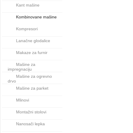
Kant mašine
Kombinovane mašine
Kompresori
Lanačne glodalice
Makaze za furnir
Mašine za
impregnaciju
Mašine za ogrevno
drvo
Mašine za parket
Mlinovi
Montažni stolovi
Nanosači lepka