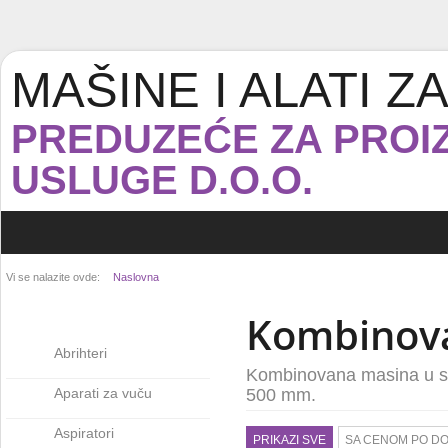
MAŠINE I ALATI 
PREDUZEĆE ZA PROIZ
USLUGE D.O.O.
Vi se nalazite ovde:
Naslovna
Kombinov
Abrihteri
Kombinovana masina u sast
Aparati za vuču
500 mm.
Aspiratori
PRIKAZI SVE
SA CENOM PO D