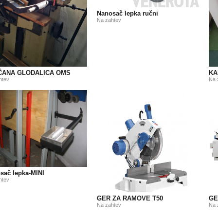
Nanosač lepka ručni
Na zahtev
ČANA GLODALICA OMS
KA
htev
Na 
sač lepka-MINI
htev
GER ZA RAMOVE T50
GE
Na zahtev
Na 