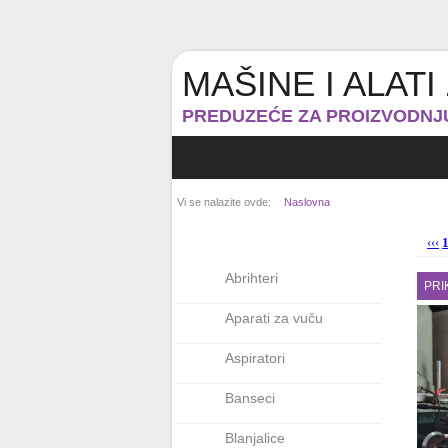
MAŠINE I ALAT
PREDUZEĆE ZA PROIZVODNJU,
Vi se nalazite ovde:
Naslovna
‹‹‹
Abrihteri
PRI
Aparati za vuču
Aspiratori
Banseci
Blanjalice