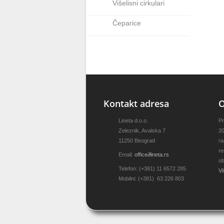
Višelisni cirkulari
Čeparice
Kontakt adresa
Lineta d.o.o.
Pr
Zeleznik, Avalska 7
20
11250 Beograd
ra
re
Email:
office
∂
lineta.rs
ob
Telefon: (+381) 11 6572 285
Vi
Mobilni: (+381) 63 226 803