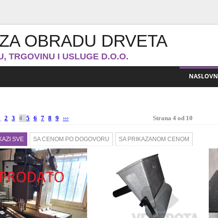
I ZA OBRADU DRVETA
 TRGOVINU I USLUGE D.O.O.
NASLOVN
1
2
3
4
5
6
7
8
9
›››
Strana 4 od 10
KAZI SVE
SA CENOM PO DOGOVORU
SA PRIKAZANOM CENOM