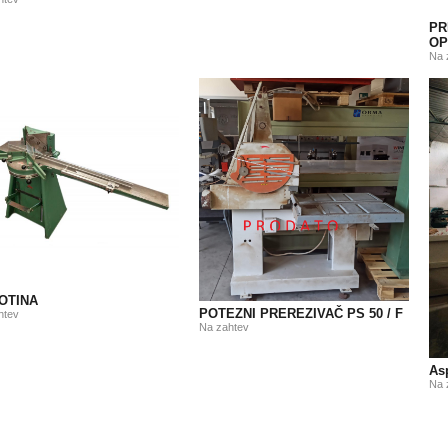
PR
OP
Na 
OTINA
POTEZNI PREREZIVAČ PS 50 / F
htev
Na zahtev
As
Na 