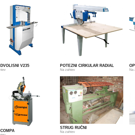
DVOLISNI V235
POTEZNI CIRKULAR RADIAL
OP
htev
Na zahtev
Na 
STRUG RUČNI
 COMPA
Na zahtev
htev