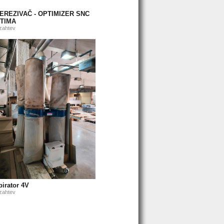
EREZIVAČ - OPTIMIZER SNC
TIMA
zahtev
pirator 4V
zahtev