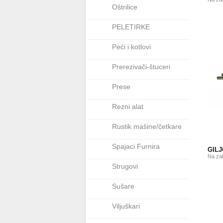
Oštrilice
PELETIRKE
Peći i kotlovi
Prerezivači-štuceri
Prese
Rezni alat
Rustik mašine/četkare
Spajaci Furnira
GILJ
Na za
Strugovi
Sušare
Viljuškari