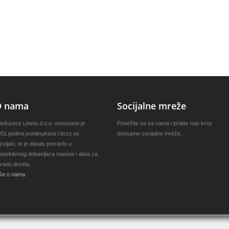
O nama
Socijalne mreže
eduzece Lineta d.o.o. osnovano je
Povežite se sa nama i pratite nas kroz
01.godine,kontinuirano i brzo se
dostupne socijalne mreže.
zvijalo, te je danas preraslo u
spektivnog dobavljaca masina i alata za
radu drveta.
še o nama