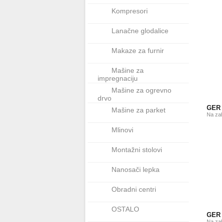
Kompresori
Lanačne glodalice
Makaze za furnir
Mašine za
impregnaciju
Mašine za ogrevno
drvo
GER 
Mašine za parket
Na za
Mlinovi
Montažni stolovi
Nanosači lepka
Obradni centri
OSTALO
GER
Na za