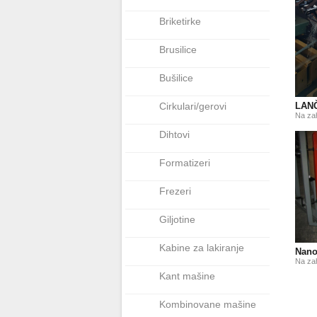
Briketirke
Brusilice
Bušilice
Cirkulari/gerovi
LAN
Na za
Dihtovi
Formatizeri
Frezeri
Giljotine
Kabine za lakiranje
Nano
Na za
Kant mašine
Kombinovane mašine