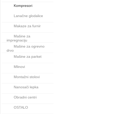
Kompresori
Lanačne glodalice
Makaze za furnir
Mašine za
impregnaciju
Mašine za ogrevno
drvo
Mašine za parket
Mlinovi
Montažni stolovi
Nanosači lepka
Obradni centri
OSTALO