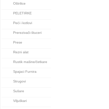
Oštrilice
PELETIRKE
Peći i kotlovi
Prerezivači-štuceri
Prese
Rezni alat
Rustik mašine/četkare
Spajaci Furnira
Strugovi
Sušare
Viljuškari