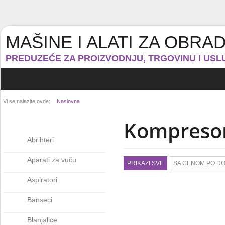
MAŠINE I ALATI ZA OBRA
PREDUZEĆE ZA PROIZVODNJU, TRGOVINU I USLU
Vi se nalazite ovde:
Naslovna
Kompresor
Abrihteri
Aparati za vuču
PRIKAZI SVE
SA CENOM PO D
Aspiratori
Banseci
Blanjalice