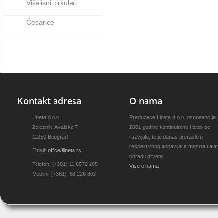
Višelisni cirkulari
Čeparice
Kontakt adresa
O nama
Lineta d.o.o.
Preduzece Lineta d.o.o. osnovano je
Zeleznik, Avalska 7
2001.godine,kontinuirano i brzo se
11250 Beograd
razvijalo, te je danas preraslo u
respektivnog dobavljaca masina i ala
Email:
office
∂
lineta.rs
obradu drveta.
Telefon: (+381) 11 6572 285
Više o nama
Mobilni: (+381) 63 226 803