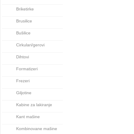
Briketirke
Brusilice
Bušilice
Cirkulari/gerovi
Dihtovi
Formatizeri
Frezeri
Giljotine
Kabine za lakiranje
Kant mašine
Kombinovane mašine